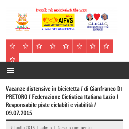
Vai
al
contenuto
A.I.F.V.S.
In
difesa
–
Homepage
Segnalazioni
Nord
Centro
Sud
Contatti
Incidenti
Il
di
Italia
Italia
Italia
cell.
Stradali
libro
tutte
Associazione
Archivio
330443441
le
Italiana
vittime
della
Familiari
strada
Vacanze distensive in bicicletta / di Gianfranco DI
e
PRETORO / Federazione Ciclistica Italiana Lazio /
Responsabile piste ciclabili e viabilità /
Vittime
09.07.2015
della
9 Luglio 2015
admin
Nessun commento