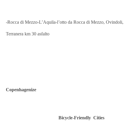
-Rocca di Mezzo-L’Aquila
-l’otto
da Rocca di Mezzo, Ovindoli,
Terranera km 30 asfalto
Copenhagenize
Bic
y
cle-
Friendly
Cities