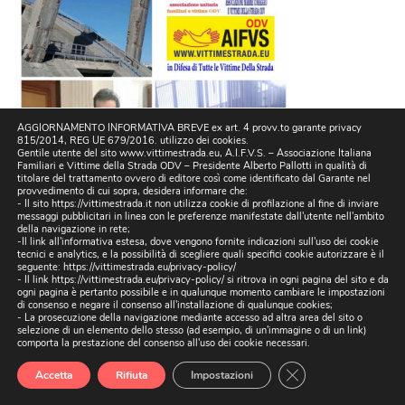
AGGIORNAMENTO INFORMATIVA BREVE ex art. 4 provv.to garante privacy
815/2014, REG UE 679/2016. utilizzo dei cookies.
Gentile utente del sito www.vittimestrada.eu, A.I.F.V.S. – Associazione Italiana
Familiari e Vittime della Strada ODV – Presidente Alberto Pallotti in qualità di
titolare del trattamento ovvero di editore così come identificato dal Garante nel
provvedimento di cui sopra, desidera informare che:
- Il sito https://vittimestrada.it non utilizza cookie di profilazione al fine di inviare
messaggi pubblicitari in linea con le preferenze manifestate dall'utente nell'ambito
FOTO ARTICOLI GIORNALI
della navigazione in rete;
-Il link all'informativa estesa, dove vengono fornite indicazioni sull'uso dei cookie
tecnici e analytics, e la possibilità di scegliere quali specifici cookie autorizzare è il
seguente:
https://vittimestrada.eu/privacy-policy/
- Il link https://vittimestrada.eu/privacy-policy/ si ritrova in ogni pagina del sito e da
ogni pagina è pertanto possibile e in qualunque momento cambiare le impostazioni
di consenso e negare il consenso all'installazione di qualunque cookies;
- La prosecuzione della navigazione mediante accesso ad altra area del sito o
selezione di un elemento dello stesso (ad esempio, di un'immagine o di un link)
comporta la prestazione del consenso all'uso dei cookie necessari.
Close GDPR Cookie
Accetta
Rifiuta
Impostazioni