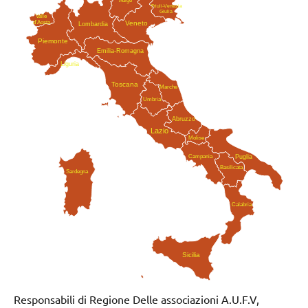
Friuli-Venezia
Giulia
Valle
Veneto
d'Aosta
Lombardia
Piemonte
Emilia-Romagna
Liguria
Toscana
Marche
Umbria
Abruzzo
Lazio
Molise
Campania
Puglia
Basilicata
Sardegna
Calabria
Sicilia
Responsabili di Regione Delle associazioni A.U.F.V,