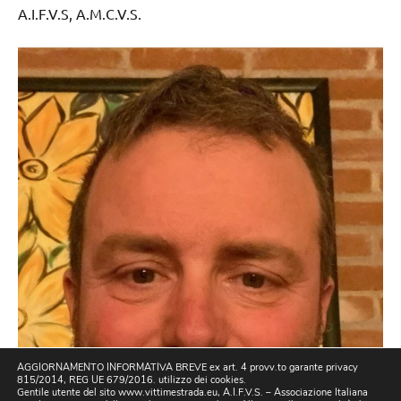
A.I.F.V.S, A.M.C.V.S.
AGGIORNAMENTO INFORMATIVA BREVE ex art. 4 provv.to garante privacy
815/2014, REG UE 679/2016. utilizzo dei cookies.
Gentile utente del sito www.vittimestrada.eu, A.I.F.V.S. – Associazione Italiana