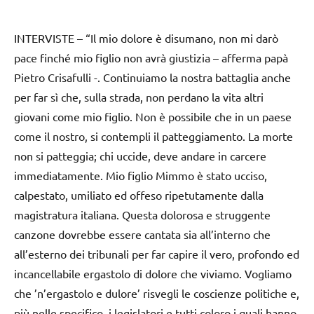
INTERVISTE – “Il mio dolore è disumano, non mi darò
pace finché mio figlio non avrà giustizia – afferma papà
Pietro Crisafulli -. Continuiamo la nostra battaglia anche
per far sì che, sulla strada, non perdano la vita altri
giovani come mio figlio. Non è possibile che in un paese
come il nostro, si contempli il patteggiamento. La morte
non si patteggia; chi uccide, deve andare in carcere
immediatamente. Mio figlio Mimmo è stato ucciso,
calpestato, umiliato ed offeso ripetutamente dalla
magistratura italiana. Questa dolorosa e struggente
canzone dovrebbe essere cantata sia all’interno che
all’esterno dei tribunali per far capire il vero, profondo ed
incancellabile ergastolo di dolore che viviamo. Vogliamo
che ’n’ergastolo e dulore’ risvegli le coscienze politiche e,
più nelle specifico, i legislatori e tutti coloro i quali hanno