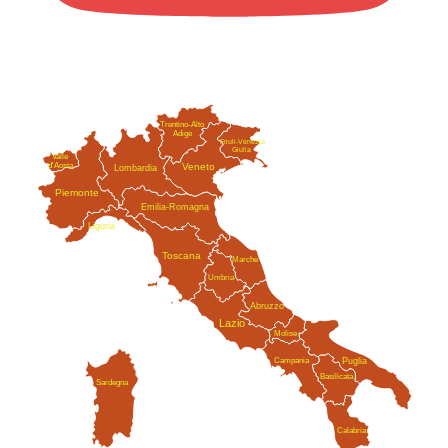
Trentino-Alto
Adige
Friuli-Venezia
Giulia
Valle
Veneto
d'Aosta
Lombardia
Piemonte
Emilia-Romagna
Liguria
Toscana
Marche
Umbria
Abruzzo
Lazio
Molise
Campania
Puglia
Basilicata
Sardegna
Calabria