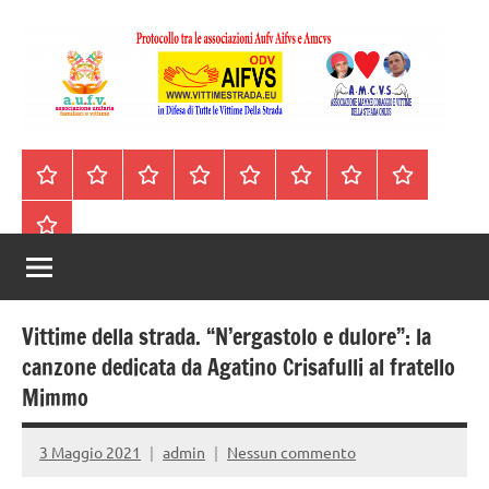
Vai
al
contenuto
A.I.F.V.S.
In
difesa
–
Homepage
Segnalazioni
Nord
Centro
Sud
Contatti
Incidenti
Il
di
Italia
Italia
Italia
cell.
Stradali
libro
tutte
Associazione
Archivio
330443441
le
Italiana
vittime
della
Familiari
strada
Vittime della strada. “N’ergastolo e dulore”: la
e
canzone dedicata da Agatino Crisafulli al fratello
Mimmo
Vittime
della
3 Maggio 2021
admin
Nessun commento