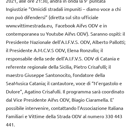
2021, alle ore 21:30, andrà in onda la 9° puntata
Ingiustizie “Omicidi stradali impuniti – diamo voce a chi
non può difendersi” (diretta sul sito ufficiale
www.vittimestrada.eu,
Facebook Aifvs ODV e in
contemporanea su Youtube Aifvs ODV). Saranno ospiti: il
Presidente Nazionale dell’A.I.F.V.S. ODV, Alberto Pallotti;
il Presidente A.M.C.V.S ODV, Elena Ronzullo; il
responsabile della sede dell’A.I.F.V.S. ODV di Catania e
referente regionale della Sicilia, Pietro Crisafulli; il
maestro Giuseppe Santonocito, fondatore della
SeaMusica Catania; il cantautore, voce di “N’ergastolo e
Dulore”, Agatino Crisafulli. Il programma sarà coordinato
dal Vice Presidente Aifvs ODV, Biagio Ciaramella. E’
possibile intervenire, contattando l’Associazione Italiana
Familiari e Vittime della Strada ODV al numero 330 443
441.