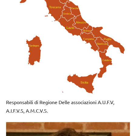
Toscana
Marche
Umbria
Abruzzo
Lazio
Molise
Campania
Puglia
Basilicata
Sardegna
Calabria
Sicilia
Responsabili di Regione Delle associazioni A.U.F.V,
A.I.F.V.S, A.M.C.V.S.