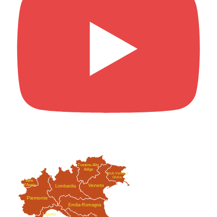
Trentino-Alto
Adige
Friuli-Venezia
Giulia
Valle
Veneto
d'Aosta
Lombardia
Piemonte
Emilia-Romagna
Liguria