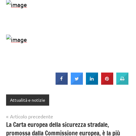
Attualità e notizie
Navigazione
Articolo precedente
La Carta europea della sicurezza stradale,
articoli
promossa dalla Commissione europea, è la più