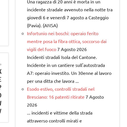
Una ragazza di 20 anni è morta in un
incidente stradale avvenuto nella notte tra
giovedì 6 e venerdì 7 agosto a Casteggio
(Pavia). (ANSA)
Infortunio nei boschi: operaio ferito
mentre posa la fibra ottica, soccorso dai
vigili del fuoco
7 Agosto 2026
Incidenti stradali Isola del Cantone.
Incidente in un cantiere sull'autostrada
X
A7: operaio investito. Un 30enne al lavoro
E
per una ditta che lavora ...
?
Esodo estivo, controlli stradali nel
D
Bresciano: 16 patenti ritirate
7 Agosto
/
2026
V
... incidenti e vittime della strada
attraverso controlli mirati e