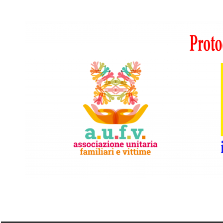
Vai
al
contenuto
A.I.F.V.S.
In
difesa
di