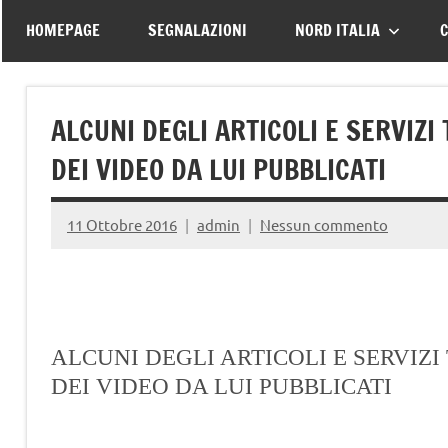
–
tutte
HOMEPAGE
SEGNALAZIONI
NORD ITALIA
C
le
Associazione
vittime
della
Italiana
ALCUNI DEGLI ARTICOLI E SERVIZI
strada
DEI VIDEO DA LUI PUBBLICATI
Familiari
e
11 Ottobre 2016
admin
Nessun commento
Vittime
della
ALCUNI DEGLI ARTICOLI E SERVIZI
DEI VIDEO DA LUI PUBBLICATI
Strada