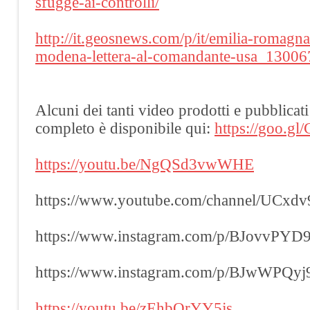
sfugge-ai-controlli/
http://it.geosnews.com/p/it/emilia-romagna
modena-lettera-al-comandante-usa_1300
Alcuni dei tanti video prodotti e pubblica
completo è disponibile qui:
https://goo.gl
https://youtu.be/NgQSd3vwWHE
https://www.youtube.com/channel/UCx
https://www.instagram.com/p/BJovvPYD
https://www.instagram.com/p/BJwWPQyj
https://youtu.be/zEhbQrYY5js