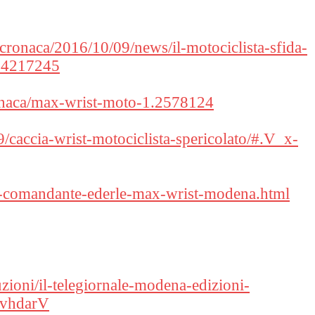
/cronaca/2016/10/09/news/il-motociclista-sfida-
.14217245
ronaca/max-wrist-moto-1.2578124
9/caccia-wrist-motociclista-spericolato/#.V_x-
ra-comandante-ederle-max-wrist-modena.html
zioni/il-telegiornale-modena-edizioni-
qvhdarV