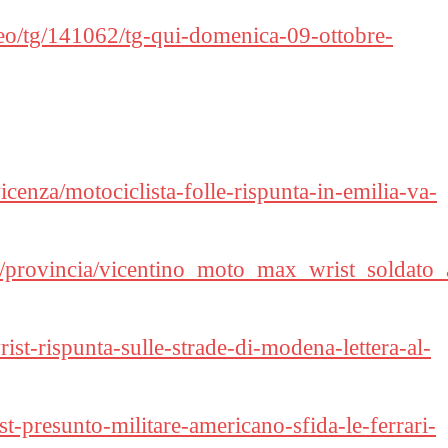
deo/tg/141062/tg-qui-domenica-09-ottobre-
vicenza/motociclista-folle-rispunta-in-emilia-va-
ano/provincia/vicentino_moto_max_wrist_soldato
st-rispunta-sulle-strade-di-modena-lettera-al-
t-presunto-militare-americano-sfida-le-ferrari-