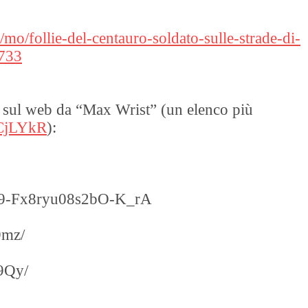
/mo/follie-del-centauro-soldato-sulle-strade-di-
6733
ti sul web da “Max Wrist” (un elenco più
/CjLYkR
):
dv9-Fx8ryu08s2bO-K_rA
9mz/
9Qy/