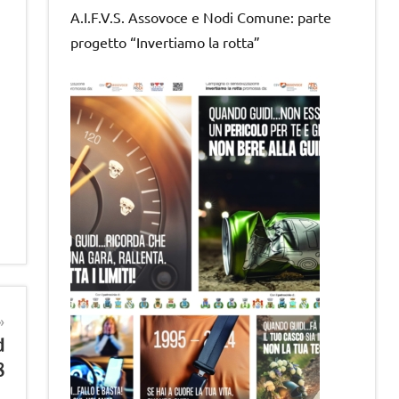
A.I.F.V.S. Assovoce e Nodi Comune: parte
progetto “Invertiamo la rotta”
d
8