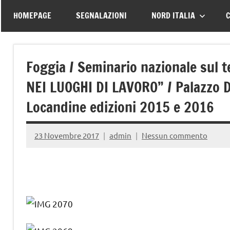
–
tutte
HOMEPAGE
SEGNALAZIONI
NORD ITALIA
C
le
Associazione
vittime
della
Italiana
Foggia / Seminario nazionale su
strada
NEI LUOGHI DI LAVORO” / Palazzo 
Familiari
Locandine edizioni 2015 e 2016
e
23 Novembre 2017
admin
Nessun commento
Vittime
della
Strada