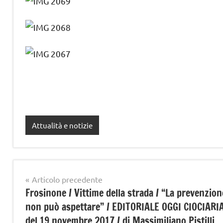
Attualità e notizie
Navigazione
Articolo precedente
Frosinone / Vittime della strada / “La prevenzion
articoli
non può aspettare” / EDITORIALE OGGI CIOCIARI
del 19 novembre 2017 / di Massimiliano Pistilli