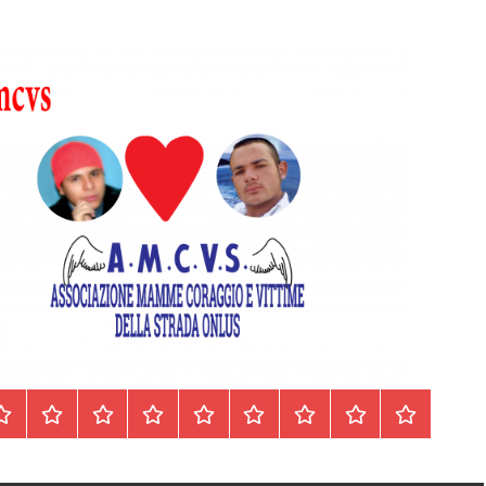
Homepage
Segnalazioni
Nord
Centro
Sud
Contatti
Incidenti
Il
Archivio
Italia
Italia
Italia
cell.
Stradali
libro