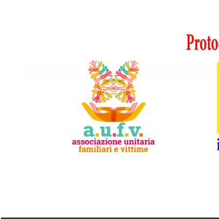
Vai
al
contenuto
A.I.F.V.S.
In
difesa
di