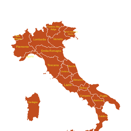
Trentino-Alto
Adige
Friuli-Venezia
Giulia
Valle
Veneto
d'Aosta
Lombardia
Piemonte
Emilia-Romagna
Liguria
Toscana
Marche
Umbria
Abruzzo
Lazio
Molise
Campania
Puglia
Basilicata
Sardegna
Calabria