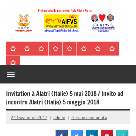
Vai
al
contenuto
A.I.F.V.S.
In
difesa
–
Homepage
Segnalazioni
Nord
Centro
Sud
Contatti
Incidenti
Il
di
Italia
Italia
Italia
cell.
Stradali
libro
tutte
Associazione
Archivio
330443441
le
Italiana
vittime
della
Familiari
strada
Invitation à Alatri (Italie) 5 mai 2018 / Invito ad
e
incontro Alatri (Italia) 5 maggio 2018
Vittime
24 Novembre 2017
admin
Nessun commento
della