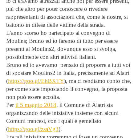
io ci eravamo attrezzati anche noi per essere presenti,
più che altro per poter conoscere o rivedere
rappresentanti di associazioni che, come le nostre, si
battono in difesa delle vittime della strada.
L’anno scorso ho partecipato al convegno di
Moulins; Bruno ed io faremo di tutto per essere
presenti al Moulins2, dovunque esso si svolga,
possibilmente con altri attivisti italiani.
Bruno ed io avevamo pensato di proporre a tutti voi
di spostare Moulins2 in Italia, precisamente ad Alatri
(
https://goo.gl/EhBXTY
), ma ci rendiamo conto che,
per come state impostando il convegno, la proposta
non può essere accolta.
Per
il 5 maggio 2018
, il Comune di Alatri sta
organizzando delle iniziative insieme con alcuni
Comuni francesi, con i quali è gemellato
(
https://goo.gl/zsaVg3
).
Fra tali iniziative vorremmo ci fosse un convegno