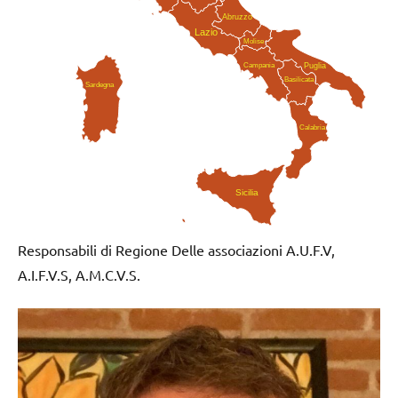
Abruzzo
Lazio
Molise
Campania
Puglia
Basilicata
Sardegna
Calabria
Sicilia
Responsabili di Regione Delle associazioni A.U.F.V,
A.I.F.V.S, A.M.C.V.S.