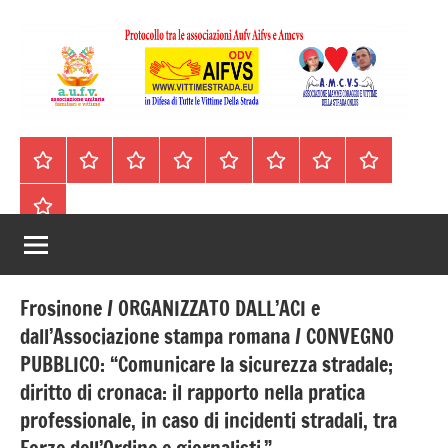
Vai
al
contenuto
A.I.F.V.S.
In
difesa
–
Homepage
Segnalazioni
Nord
Centro
Sud
Contatti
Incidenti
Il
di
Italia
Italia
Italia
cell.
Stradali
libro
tutte
Associazione
Archivio
330443441
le
Italiana
vittime
della
Familiari
strada
Frosinone / ORGANIZZATO DALL’ACI e
e
dall’Associazione stampa romana / CONVEGNO
PUBBLICO: “Comunicare la sicurezza stradale;
Vittime
diritto di cronaca: il rapporto nella pratica
della
professionale, in caso di incidenti stradali, tra