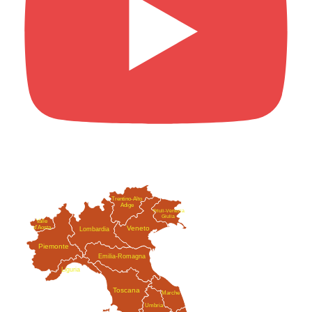
Trentino-Alto
Adige
Friuli-Venezia
Giulia
Valle
Veneto
d'Aosta
Lombardia
Piemonte
Emilia-Romagna
Liguria
Toscana
Marche
Umbria