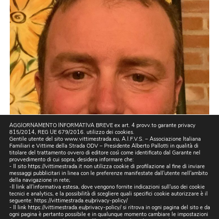
AGGIORNAMENTO INFORMATIVA BREVE ex art. 4 provv.to garante privacy
815/2014, REG UE 679/2016. utilizzo dei cookies.
Gentile utente del sito www.vittimestrada.eu, A.I.F.V.S. – Associazione Italiana
Familiari e Vittime della Strada ODV – Presidente Alberto Pallotti in qualità di
titolare del trattamento ovvero di editore così come identificato dal Garante nel
provvedimento di cui sopra, desidera informare che:
- Il sito https://vittimestrada.it non utilizza cookie di profilazione al fine di inviare
messaggi pubblicitari in linea con le preferenze manifestate dall'utente nell'ambito
della navigazione in rete;
-Il link all'informativa estesa, dove vengono fornite indicazioni sull'uso dei cookie
tecnici e analytics, e la possibilità di scegliere quali specifici cookie autorizzare è il
seguente:
https://vittimestrada.eu/privacy-policy/
- Il link https://vittimestrada.eu/privacy-policy/ si ritrova in ogni pagina del sito e da
ogni pagina è pertanto possibile e in qualunque momento cambiare le impostazioni