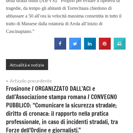
della strada onlus (AIFVS): “Proprio per evitare il ripetersi di
tragedie, da tempo gli abitanti di Torrechiara chiedono di
abbassare a 50 all’ora la velocità massima consentita in tutto il
tratto di Massese dalla rotatoria di Arola all’inizio di
Cascinapiano.”
Attualità e notizie
Navigazione
Articolo precedente
Frosinone / ORGANIZZATO DALL’ACI e
articoli
dall’Associazione stampa romana / CONVEGNO
PUBBLICO: “Comunicare la sicurezza stradale;
diritto di cronaca: il rapporto nella pratica
professionale, in caso di incidenti stradali, tra
Forze dell’Ordine e giornalisti.”