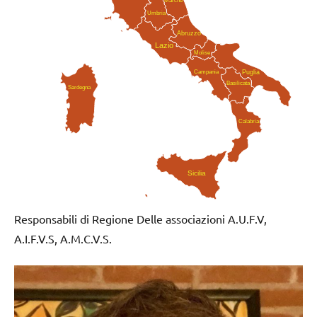
Umbria
Abruzzo
Lazio
Molise
Campania
Puglia
Basilicata
Sardegna
Calabria
Sicilia
Responsabili di Regione Delle associazioni A.U.F.V,
A.I.F.V.S, A.M.C.V.S.