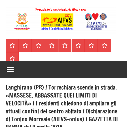
Vai
al
contenuto
A.I.F.V.S.
In
difesa
–
Homepage
Segnalazioni
Nord
Centro
Sud
Contatti
Incidenti
Il
di
Italia
Italia
Italia
cell.
Stradali
libro
tutte
Associazione
Archivio
330443441
le
Italiana
vittime
della
Familiari
strada
Langhirano (PR) / Torrechiara scende in strada.
e
«MASSESE, ABBASSATE QUEI LIMITI DI
VELOCITÀ» / I residenti chiedono di ampliare gli
Vittime
attuali confini del centro abitato / Dichiarazione
della
di Tonino Morreale (AIFVS-onlus) / GAZZETTA DI