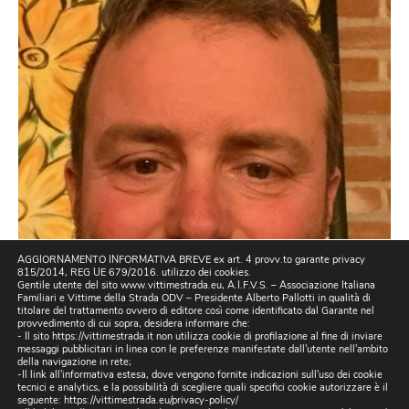
AGGIORNAMENTO INFORMATIVA BREVE ex art. 4 provv.to garante privacy
815/2014, REG UE 679/2016. utilizzo dei cookies.
Gentile utente del sito www.vittimestrada.eu, A.I.F.V.S. – Associazione Italiana
Familiari e Vittime della Strada ODV – Presidente Alberto Pallotti in qualità di
titolare del trattamento ovvero di editore così come identificato dal Garante nel
provvedimento di cui sopra, desidera informare che:
- Il sito https://vittimestrada.it non utilizza cookie di profilazione al fine di inviare
messaggi pubblicitari in linea con le preferenze manifestate dall'utente nell'ambito
della navigazione in rete;
-Il link all'informativa estesa, dove vengono fornite indicazioni sull'uso dei cookie
tecnici e analytics, e la possibilità di scegliere quali specifici cookie autorizzare è il
seguente:
https://vittimestrada.eu/privacy-policy/