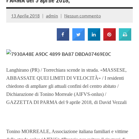
Strada
PARMA del 9 aprile 2018,
13 Aprile 2018
admin
Nessun commento
Langhirano (PR) / Torrechiara scende in strada. «MASSESE,
ABBASSATE QUEI LIMITI DI VELOCITÀ» / I residenti
chiedono di ampliare gli attuali confini del centro abitato /
Dichiarazione di Tonino Morreale (AIFVS-onlus) /
GAZZETTA DI PARMA del 9 aprile 2018, di David Vezzali
Tonino MORREALE, Associazione italiana familiari e vittime