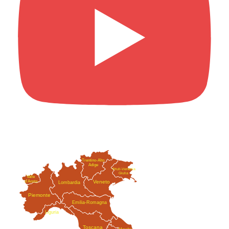
Trentino-Alto
Adige
Friuli-Venezia
Giulia
Valle
Veneto
d'Aosta
Lombardia
Piemonte
Emilia-Romagna
Liguria
Toscana
Marche