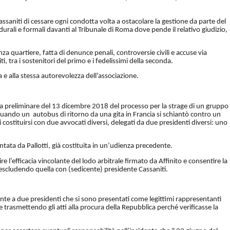
assaniti di cessare ogni condotta volta a ostacolare la gestione da parte del
urali e formali davanti al Tribunale di Roma dove pende il relativo giudizio,
za quartiere, fatta di denunce penali, controversie civili e accuse via
i, tra i sostenitori del primo e i fedelissimi della seconda.
a e alla stessa autorevolezza dell’associazione.
nza preliminare del 13 dicembre 2018 del processo per la strage di un gruppo
uando un autobus di ritorno da una gita in Francia si schiantò contro un
ostituirsi con due avvocati diversi, delegati da due presidenti diversi: uno
tata da Pallotti, già costituita in un’udienza precedente.
e l’efficacia vincolante del lodo arbitrale firmato da Affinito e consentire la
 escludendo quella con (sedicente) presidente Cassaniti.
ronte a due presidenti che si sono presentati come legittimi rappresentanti
 trasmettendo gli atti alla procura della Repubblica perché verificasse la