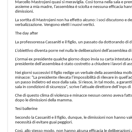
Marcello Mastrojeni quasi si meraviglia. Così torna nella sala e pre
assieme a mia madre, l’assemblea è sciolta e nessuna efficacia hanno
dimissioni.
La sortita di Mastrojeni non ha effetto alcuno: i soci discutono e del
verbalizzazione. Vengono eletti i nuovi vertici.
The day after
La professoressa Cassaniti e il figlio, un passato da dottorando di 
L’obiettivo diventa porre nel nulla le deliberazioni dell’assemblea d
L’ormai ex presidente qualche giorno dopo invia su carta intestata d
presidente dell’assemblea è stato costretto a chiudere i lavori di a
Nei giorni successivi Il figlio redige un verbale della assemblea molt
minacce: “La presidente rilevata l’impossibilità di rilevare in quell
un passo indietro ed esce dalla sala. Si riesce, in tal modo, a gara
sala in condizioni di sicurezza“, scrive l’attuale direttore dell’Inps d
Che di questo clima di violenza e minacce nessun cenno aveva fatto
dopo le dimissioni della mamma.
Tesi ballerine
Secondo la Cassaniti e il figlio, dunque, le dimissioni non hanno val
necessità di evitare guai peggiori.
Così, allo stesso modo, non hanno alcuna efficacia le deliberazion