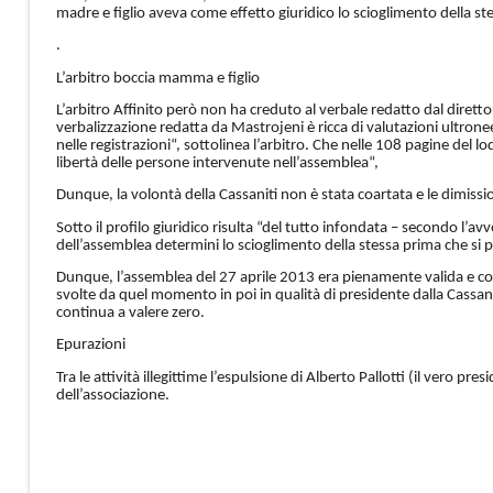
madre e figlio aveva come effetto giuridico lo scioglimento della st
.
L’arbitro boccia mamma e figlio
L’arbitro Affinito però non ha creduto al verbale redatto dal diretto
verbalizzazione redatta da Mastrojeni è ricca di valutazioni ultronee,
nelle registrazioni“, sottolinea l’arbitro. Che nelle 108 pagine del l
libertà delle persone intervenute nell’assemblea“,
Dunque, la volontà della Cassaniti non è stata coartata e le dimissi
Sotto il profilo giuridico risulta “del tutto infondata – secondo l’a
dell’assemblea determini lo scioglimento della stessa prima che si pr
Dunque, l’assemblea del 27 aprile 2013 era pienamente valida e così il
svolte da quel momento in poi in qualità di presidente dalla Cassani
continua a valere zero.
Epurazioni
Tra le attività illegittime l’espulsione di Alberto Pallotti (il vero pr
dell’associazione.