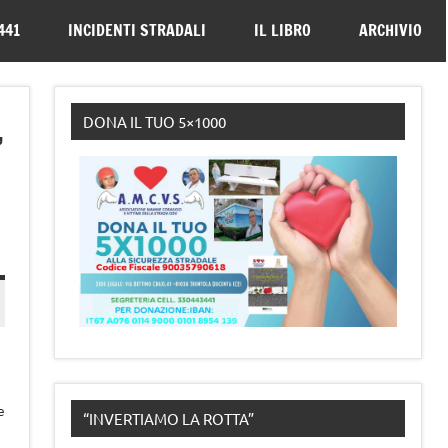
330443441
441
INCIDENTI STRADALI
IL LIBRO
ARCHIVIO
,
DONA IL TUO 5×1000
e
“INVERTIAMO LA ROTTA”