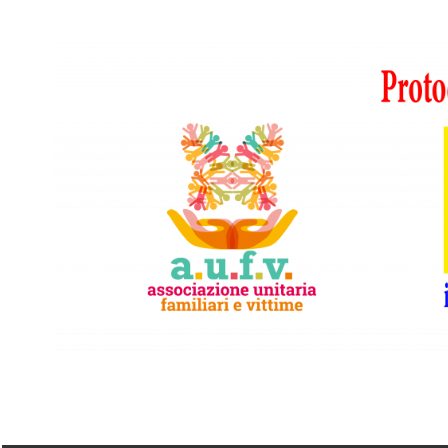
Vai
al
contenuto
A.I.F.V.S.
In
difesa
di