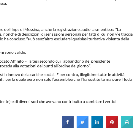
essa.
re dell’Inps di Messina, anche la registrazione audio la smentisce: “La
 nonché di descrizioni di sensazioni personali per fatti di cui non v’è traccia
odo ha concluso.”Può senz’altro escludersi qualsiasi turbativa violenta della
oni sono valide.
vvocato Affinito – la tesi secondo cui l’abbandono del presidente
oceda alla votazioni dei punti all’ordine del giorno”.
 rinnovo della cariche sociali. E per contro, illegittime tutte le attività
ti, per la quale però non solo l’assemblea che l’ha sostituita ma pure il lodo
esidente) e di diversi soci che avevano contribuito a cambiare i vertici