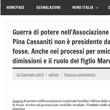
–
tutte
HOMEPAGE
SEGNALAZIONI
NORD ITALIA
C
le
Associazione
vittime
della
Italiana
Guerra di potere nell’Associazione 
strada
Pina Cassaniti non è presidente d
Familiari
fosse. Anche nei processi per omici
e
dimissioni e il ruolo del figlio Mar
Vittime
22 Gennaio 2019
admin
Nessun commento
della
Strada
Guerra
di potere nell’Associazione nazionale familiari vittime dell
lo fosse. Anche nei processi per omicidio stradale. Il balletto delle d
Messina