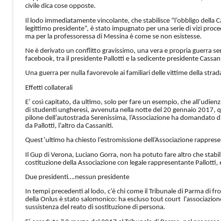
civile dica cose opposte.
Il lodo immediatamente vincolante, che stabilisce “l’obbligo della C
legittimo presidente”, è stato impugnato per una serie di vizi proced
ma per la professoressa di Messina è come se non esistesse.
Ne è derivato un conflitto gravissimo, una vera e propria guerra sen
facebook, tra il presidente Pallotti e la sedicente presidente Cassanit
Una guerra per nulla favorevole ai familiari delle vittime della strad
Effetti collaterali
E’ così capitato, da ultimo, solo per fare un esempio, che all’udie
di studenti ungheresi, avvenuta nella notte del 20 gennaio 2017, q
pilone dell’autostrada Serenissima, l’Associazione ha domandato di c
da Pallotti, l’altro da Cassaniti.
Quest’ultimo ha chiesto l’estromissione dell’Associazione rappresen
Il Gup di Verona, Luciano Gorra, non ha potuto fare altro che stabilir
costituzione della Associazione con legale rappresentante Pallotti,
Due presidenti….nessun presidente
In tempi precedenti al lodo, c’è chi come il Tribunale di Parma di f
della Onlus è stato salomonico: ha escluso tout court l’associazione
sussistenza del reato di sostituzione di persona.