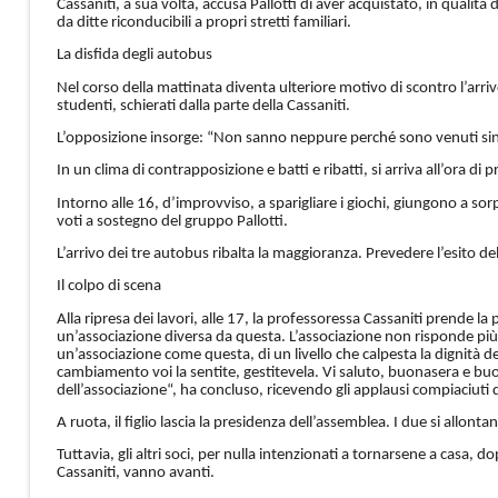
Cassaniti, a sua volta, accusa Pallotti di aver acquistato, in qualit
da ditte riconducibili a propri stretti familiari.
La disfida degli autobus
Nel corso della mattinata diventa ulteriore motivo di scontro l’arri
studenti, schierati dalla parte della Cassaniti.
L’opposizione insorge: “Non sanno neppure perché sono venuti sin
In un clima di contrapposizione e batti e ribatti, si arriva all’ora di 
Intorno alle 16, d’improvviso, a sparigliare i giochi, giungono a 
voti a sostegno del gruppo Pallotti.
L’arrivo dei tre autobus ribalta la maggioranza. Prevedere l’esito del
Il colpo di scena
Alla ripresa dei lavori, alle 17, la professoressa Cassaniti prende l
un’associazione diversa da questa. L’associazione non risponde più 
un’associazione come questa, di un livello che calpesta la dignità de
cambiamento voi la sentite, gestitevela. Vi saluto, buonasera e buon
dell’associazione“, ha concluso, ricevendo gli applausi compiaciuti 
A ruota, il figlio lascia la presidenza dell’assemblea. I due si allonta
Tuttavia, gli altri soci, per nulla intenzionati a tornarsene a casa, d
Cassaniti, vanno avanti.