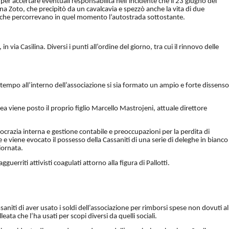
per accertare eventuali responsabilità nell’incidente che il 23 giugno del
na Zoto, che precipitò da un cavalcavia e spezzò anche la vita di due
, che percorrevano in quel momento l’autostrada sottostante.
 via Casilina. Diversi i punti all’ordine del giorno, tra cui il rinnovo delle
empo all’interno dell’associazione si sia formato un ampio e forte dissenso
blea viene posto il proprio figlio Marcello Mastrojeni, attuale direttore
ocrazia interna e gestione contabile e preoccupazioni per la perdita di
e e viene evocato il possesso della Cassaniti di una serie di deleghe in bianco
iornata.
gguerriti attivisti coagulati attorno alla figura di Pallotti.
ssaniti di aver usato i soldi dell’associazione per rimborsi spese non dovuti al
ata che l’ha usati per scopi diversi da quelli sociali.