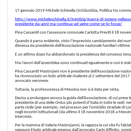
17 gennaio 2019 Michele Schinella (In)Giustizia, Politica No comm
http://www.micheleschinella.
it/ingstizia/guerra-di-potere-
nellass
presidente-da-anni-ma-
continua-ad-agire-come-se-lo-
fosse/
Pina Cassaniti con l’assessore comunale Carlotta Previti il 18 novem
Quando è parso evidente, visto l’imprevisto cambiamento dei numeri,
dimessa da presidente dell’Associazione nazionale familiari vittime 
E un attimo dopo ha abbandonato la presidenza del consesso tenuto 
Ma i lavori dell’assemblea sono continuati egualmente e così è stato
Pina Cassaniti Mastrojeni non è presidente dell’Associazione nazion
ha riconosciuto un lodo arbitrale risalente al 2 settembre del 2017 e
avvocato veronese.
Tuttavia, la professoressa di Messina non si è data per vinta.
Decisa a prolungare ancora la guida dell’Associazione, di cui prese l
presidente di una delle Onlus più potenti d’Italia in tutte le sedi: ne
parte civile (per esempio, nel processo per l’omicidio stradale di 
negli incontri istituzionali (da ultimo il 18 novembre 2018 a Messina
interviste.
Per la mamma di Valeria Mastrojanni, la ragazza la cui vita fu falci
neppure il lodo arbitrale emesso dall’avvocato Carlo Affinito, nomi