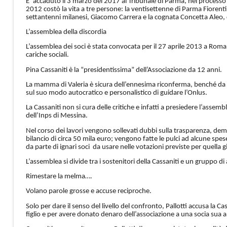
E’ accaduto il 3 marzo del 2017 al Tribunale di Parma, nel processo 
2012 costò la vita a tre persone: la ventisettenne di Parma Fiorenti
settantenni milanesi, Giacomo Carrera e la cognata Concetta Aleo
L’assemblea della discordia
L’assemblea dei soci è stata convocata per il 27 aprile 2013 a Roma, in
cariche sociali.
Pina Cassaniti è la “presidentissima” dell’Associazione da 12 anni.
La mamma di Valeria è sicura dell’ennesima riconferma, benché da t
sul suo modo autocratico e personalistico di guidare l’Onlus.
La Cassaniti non si cura delle critiche e infatti a presiedere l’assem
dell’Inps di Messina.
Nel corso dei lavori vengono sollevati dubbi sulla trasparenza, dem
bilancio di circa 50 mila euro; vengono fatte le pulci ad alcune spes
da parte di ignari soci da usare nelle votazioni previste per quella g
L’assemblea si divide tra i sostenitori della Cassaniti e un gruppo di a
Rimestare la melma….
Volano parole grosse e accuse reciproche.
Solo per dare il senso del livello del confronto, Pallotti accusa la Ca
figlio e per avere donato denaro dell’associazione a una socia sua alle