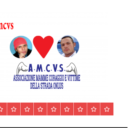
Homepage
Segnalazioni
Nord
Centro
Sud
Contatti
Incidenti
Il
Archivio
Italia
Italia
Italia
cell.
Stradali
libro