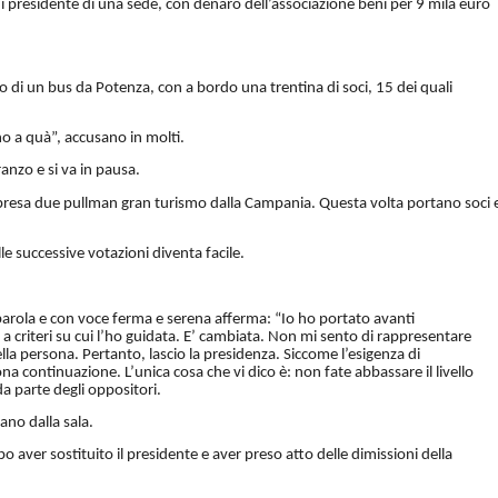
à di presidente di una sede, con denaro dell’associazione beni per 9 mila euro
vo di un bus da Potenza, con a bordo una trentina di soci, 15 dei quali
o a quà”, accusano in molti.
pranzo e si va in pausa.
sorpresa due pullman gran turismo dalla Campania. Questa volta portano soci 
le successive votazioni diventa facile.
a parola e con voce ferma e serena afferma: “Io ho portato avanti
a criteri su cui l’ho guidata. E’ cambiata. Non mi sento di rappresentare
lla persona. Pertanto, lascio la presidenza. Siccome l’esigenza di
a continuazione. L’unica cosa che vi dico è: non fate abbassare il livello
da parte degli oppositori.
nano dalla sala.
opo aver sostituito il presidente e aver preso atto delle dimissioni della