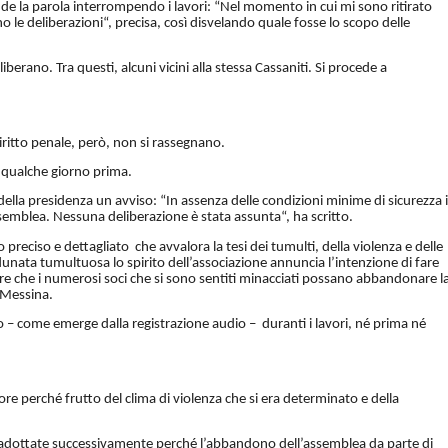
nde la parola interrompendo i lavori: “Nel momento in cui mi sono ritirato
 le deliberazioni“, precisa, così disvelando quale fosse lo scopo delle
iberano. Tra questi, alcuni vicini alla stessa Cassaniti. Si procede a
diritto penale, però, non si rassegnano.
i qualche giorno prima.
ella presidenza un avviso: “In assenza delle condizioni minime di sicurezza i
ssemblea. Nessuna deliberazione è stata assunta“, ha scritto.
o preciso e dettagliato che avvalora la tesi dei tumulti, della violenza e delle
’adunata tumultuosa lo spirito dell’associazione annuncia l’intenzione di fare
ntire che i numerosi soci che si sono sentiti minacciati possano abbandonare l
i Messina.
 – come emerge dalla registrazione audio – duranti i lavori, né prima né
ore perché frutto del clima di violenza che si era determinato e della
i adottate successivamente perché l’abbandono dell’assemblea da parte di