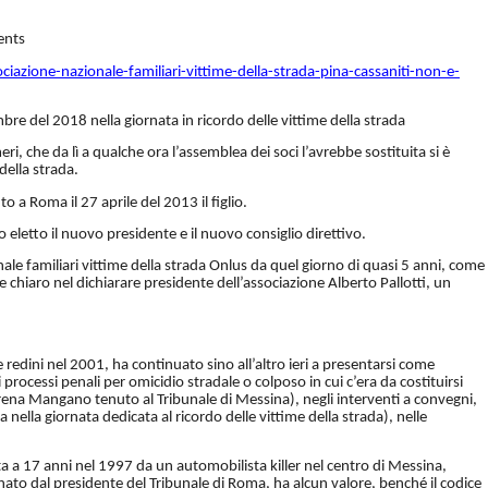
ents
ociazione-nazionale-
familiari-vittime-della-
strada-pina-cassaniti-non-e-
bre del 2018 nella giornata in ricordo delle vittime della strada
 che da lì a qualche ora l’assemblea dei soci l’avrebbe sostituita si è
della strada.
a Roma il 27 aprile del 2013 il figlio.
 eletto il nuovo presidente e il nuovo consiglio direttivo.
ale familiari vittime della strada Onlus da quel giorno di quasi 5 anni, come
 chiaro nel dichiarare presidente dell’associazione Alberto Pallotti, un
e redini nel 2001, ha continuato sino all’altro ieri a presentarsi come
i processi penali per omicidio stradale o colposo in cui c’era da costituirsi
Lorena Mangano tenuto al Tribunale di Messina), negli interventi a convegni,
 nella giornata dedicata al ricordo delle vittime della strada), nelle
ata a 17 anni nel 1997 da un automobilista killer nel centro di Messina,
nato dal presidente del Tribunale di Roma, ha alcun valore, benché il codice