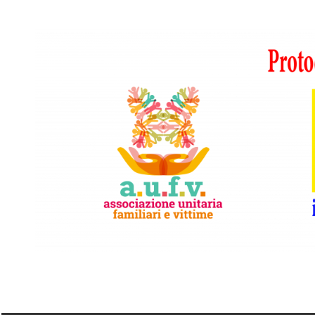
Vai
al
contenuto
A.I.F.V.S.
In
difesa
di