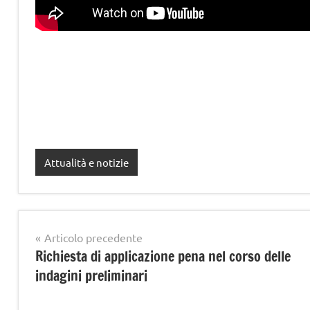
Attualità e notizie
Navigazione
Articolo precedente
Richiesta di applicazione pena nel corso delle
articoli
indagini preliminari