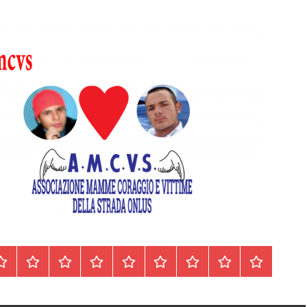
Homepage
Segnalazioni
Nord
Centro
Sud
Contatti
Incidenti
Il
Archivio
Italia
Italia
Italia
cell.
Stradali
libro