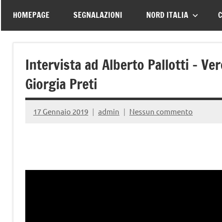
–
tutte
HOMEPAGE
SEGNALAZIONI
NORD ITALIA
C
le
Associazione
vittime
della
Italiana
Intervista ad Alberto Pallotti – Ve
strada
Giorgia Preti
Familiari
e
17 Gennaio 2019
admin
Nessun commento
Vittime
della
Strada