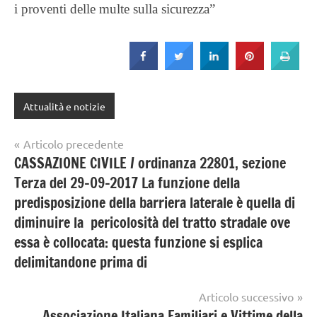
i proventi delle multe sulla sicurezza”
Attualità e notizie
Navigazione
Articolo precedente
CASSAZIONE CIVILE / ordinanza 22801, sezione
articoli
Terza del 29-09-2017 La funzione della
predisposizione della barriera laterale è quella di
diminuire la pericolosità del tratto stradale ove
essa è collocata: questa funzione si esplica
delimitandone prima di
Articolo successivo
Associazione Italiana Familiari e Vittime della