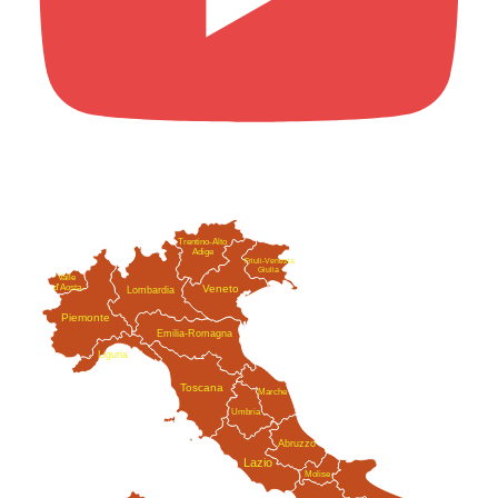
Trentino-Alto
Adige
Friuli-Venezia
Giulia
Valle
Veneto
d'Aosta
Lombardia
Piemonte
Emilia-Romagna
Liguria
Toscana
Marche
Umbria
Abruzzo
Lazio
Molise