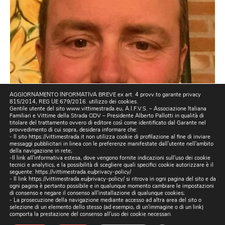
AGGIORNAMENTO INFORMATIVA BREVE ex art. 4 provv.to garante privacy
815/2014, REG UE 679/2016. utilizzo dei cookies.
Gentile utente del sito www.vittimestrada.eu, A.I.F.V.S. – Associazione Italiana
Familiari e Vittime della Strada ODV – Presidente Alberto Pallotti in qualità di
titolare del trattamento ovvero di editore così come identificato dal Garante nel
provvedimento di cui sopra, desidera informare che:
- Il sito https://vittimestrada.it non utilizza cookie di profilazione al fine di inviare
messaggi pubblicitari in linea con le preferenze manifestate dall'utente nell'ambito
della navigazione in rete;
-Il link all'informativa estesa, dove vengono fornite indicazioni sull'uso dei cookie
tecnici e analytics, e la possibilità di scegliere quali specifici cookie autorizzare è il
seguente:
https://vittimestrada.eu/privacy-policy/
- Il link https://vittimestrada.eu/privacy-policy/ si ritrova in ogni pagina del sito e da
ogni pagina è pertanto possibile e in qualunque momento cambiare le impostazioni
di consenso e negare il consenso all'installazione di qualunque cookies;
- La prosecuzione della navigazione mediante accesso ad altra area del sito o
selezione di un elemento dello stesso (ad esempio, di un'immagine o di un link)
comporta la prestazione del consenso all'uso dei cookie necessari.