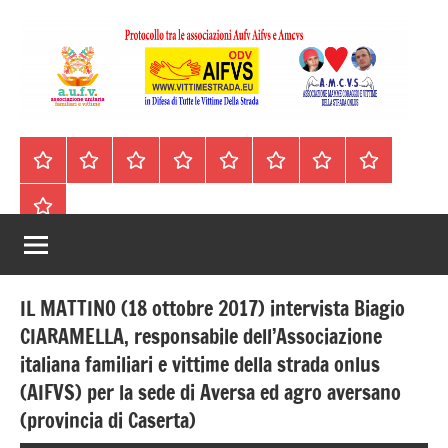
Vai
al
contenuto
A.I.F.V.S.
In
difesa
–
Homepage
Segnalazioni
Nord
Centro
Sud
Contatti
Incidenti
Il
di
Italia
Italia
Italia
cell.
Stradali
libro
tutte
Associazione
Archivio
330443441
le
Italiana
vittime
della
Familiari
strada
IL MATTINO (18 ottobre 2017) intervista Biagio
e
CIARAMELLA, responsabile dell’Associazione
italiana familiari e vittime della strada onlus
Vittime
(AIFVS) per la sede di Aversa ed agro aversano
della
(provincia di Caserta)