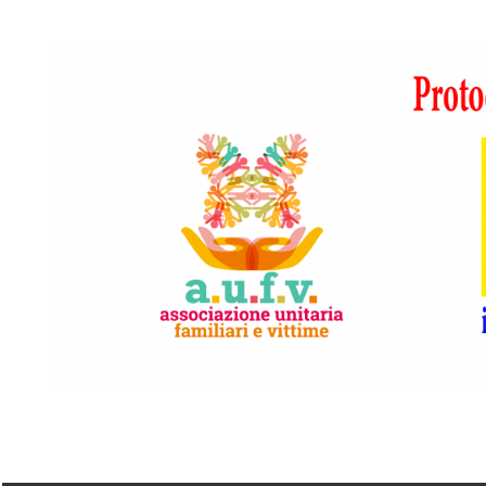
Vai
al
contenuto
A.I.F.V.S.
In
difesa
di