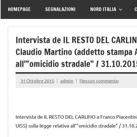
–
tutte
HOMEPAGE
SEGNALAZIONI
NORD ITALIA
C
le
Associazione
vittime
della
Italiana
Intervista de IL RESTO DEL CARLIN
strada
Claudio Martino (addetto stampa A
Familiari
all'”omicidio stradale” / 31.10.201
e
31 Ottobre 2015
admin
Nessun commento
Vittime
della
Intervista de IL RESTO DEL CARLINO a Franco Piacenti
Strada
UISS) sulla legge relativa all’”omicidio stradale” / 31.10