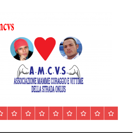
Homepage
Segnalazioni
Nord
Centro
Sud
Contatti
Incidenti
Il
Archivio
Italia
Italia
Italia
cell.
Stradali
libro