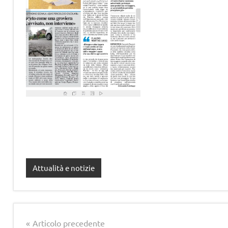
Attualità e notizie
Navigazione
Articolo precedente