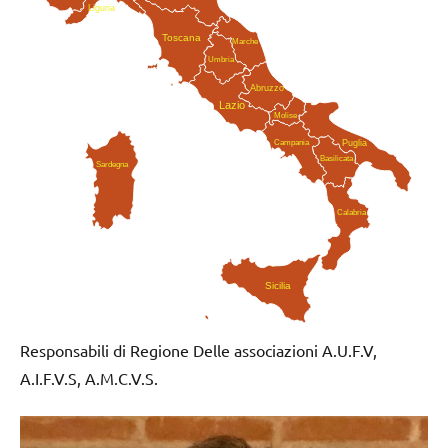
Liguria
Toscana
Marche
Umbria
Abruzzo
Lazio
Molise
Campania
Puglia
Basilicata
Sardegna
Calabria
Sicilia
Responsabili di Regione Delle associazioni A.U.F.V,
A.I.F.V.S, A.M.C.V.S.