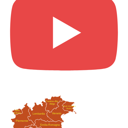
Trentino-Alto
Adige
Friuli-Venezia
Giulia
Valle
Veneto
d'Aosta
Lombardia
Piemonte
Emilia-Romagna