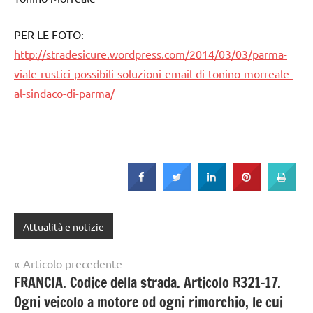
PER LE FOTO:
http://stradesicure.wordpress.com/2014/03/03/parma-
viale-rustici-possibili-soluzioni-email-di-tonino-morreale-
al-sindaco-di-parma/
Attualità e notizie
Navigazione
Articolo precedente
FRANCIA. Codice della strada. Articolo R321-17.
articoli
Ogni veicolo a motore od ogni rimorchio, le cui