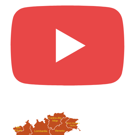
Trentino-Alto
Adige
Friuli-Venezia
Giulia
Valle
Veneto
d'Aosta
Lombardia