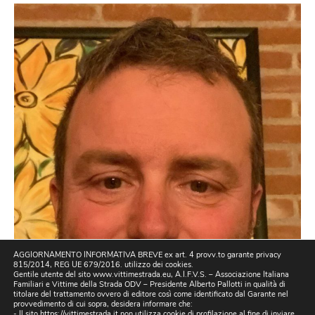
AGGIORNAMENTO INFORMATIVA BREVE ex art. 4 provv.to garante privacy
815/2014, REG UE 679/2016. utilizzo dei cookies.
Gentile utente del sito www.vittimestrada.eu, A.I.F.V.S. – Associazione Italiana
Familiari e Vittime della Strada ODV – Presidente Alberto Pallotti in qualità di
titolare del trattamento ovvero di editore così come identificato dal Garante nel
provvedimento di cui sopra, desidera informare che:
- Il sito https://vittimestrada.it non utilizza cookie di profilazione al fine di inviare