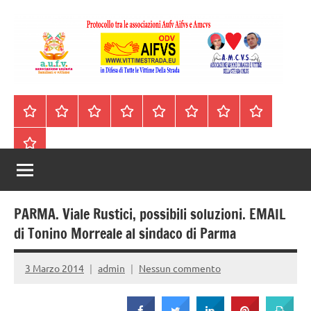
Vai
al
contenuto
A.I.F.V.S.
In
difesa
–
Homepage
Segnalazioni
Nord
Centro
Sud
Contatti
Incidenti
Il
di
Italia
Italia
Italia
cell.
Stradali
libro
tutte
Associazione
Archivio
330443441
le
Italiana
vittime
della
Familiari
strada
PARMA. Viale Rustici, possibili soluzioni. EMAIL
e
di Tonino Morreale al sindaco di Parma
Vittime
3 Marzo 2014
admin
Nessun commento
della