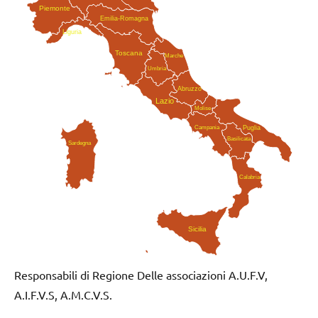
Piemonte
Emilia-Romagna
Liguria
Toscana
Marche
Umbria
Abruzzo
Lazio
Molise
Campania
Puglia
Basilicata
Sardegna
Calabria
Sicilia
Responsabili di Regione Delle associazioni A.U.F.V,
A.I.F.V.S, A.M.C.V.S.