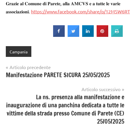
𝐆𝐫𝐚𝐳𝐢𝐞 𝐚𝐥 𝐂𝐨𝐦𝐮𝐧𝐞 𝐝𝐢 𝐏𝐚𝐫𝐞𝐭𝐞, 𝐚𝐥𝐥𝐚 𝐀𝐌𝐂𝐕𝐒 𝐞 𝐚 𝐭𝐮𝐭𝐭𝐞 𝐥𝐞 𝐯𝐚𝐫𝐢𝐞
𝐚𝐬𝐬𝐨𝐜𝐢𝐚𝐳𝐢𝐨𝐧𝐢.
https://www.facebook.com/share/p/12MSW6RT
Campania
Navigazione
Articolo precedente
Manifestazione PARETE SICURA 25/05/2025
articoli
Articolo successivo
La ns. presenza alla manifestazione e
inaugurazione di una panchina dedicata a tutte le
vittime della strada presso Comune di Parete (CE)
25/05/2025