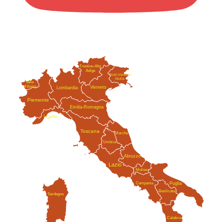
Trentino-Alto
Adige
Friuli-Venezia
Giulia
Valle
Veneto
d'Aosta
Lombardia
Piemonte
Emilia-Romagna
Liguria
Toscana
Marche
Umbria
Abruzzo
Lazio
Molise
Campania
Puglia
Basilicata
Sardegna
Calabria