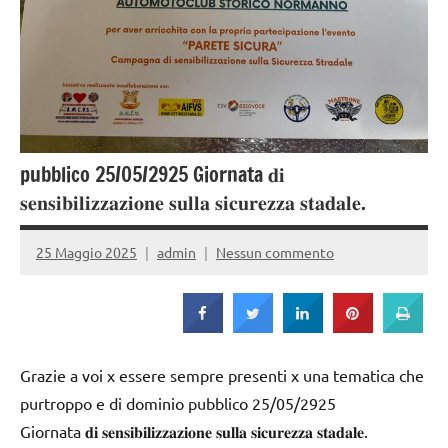
Strada
pubblico 25/05/2925 Giornata 𝐝𝐢
𝐬𝐞𝐧𝐬𝐢𝐛𝐢𝐥𝐢𝐳𝐳𝐚𝐳𝐢𝐨𝐧𝐞 𝐬𝐮𝐥𝐥𝐚 𝐬𝐢𝐜𝐮𝐫𝐞𝐳𝐳𝐚 𝐬𝐭𝐚𝐝𝐚𝐥𝐞.
25 Maggio 2025
admin
Nessun commento
Grazie a voi x essere sempre presenti x una tematica che
purtroppo e di dominio pubblico 25/05/2925
Giornata 𝐝𝐢 𝐬𝐞𝐧𝐬𝐢𝐛𝐢𝐥𝐢𝐳𝐳𝐚𝐳𝐢𝐨𝐧𝐞 𝐬𝐮𝐥𝐥𝐚 𝐬𝐢𝐜𝐮𝐫𝐞𝐳𝐳𝐚 𝐬𝐭𝐚𝐝𝐚𝐥𝐞.